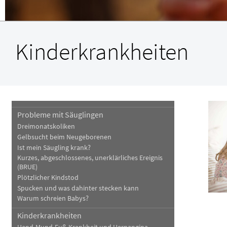
Haut, Haare und Nägel
Schmerz- und Schla
Psychische Erkrankungen
Frauenkrankheiten
Kinderkrankheiten
Probleme mit Säuglingen
Dreimonatskoliken
Gelbsucht beim Neugeborenen
Ist mein Säugling krank?
Kurzes, abgeschlossenes, unerklärliches Ereignis
(BRUE)
Plötzlicher Kindstod
Spucken und was dahinter stecken kann
Warum schreien Babys?
Kinderkrankheiten