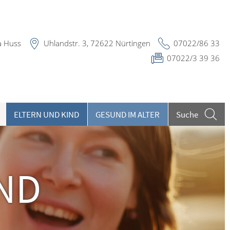
a Huss
Uhlandstr. 3, 72622 Nürtingen
07022/86 33
07022/3 39 36
ELTERN UND KIND
GESUND IM ALTER
Suche
eilpflanzen A-Z
ieren und Harnwege
undenkartenreservierung
rthopädie und Unfallmedizin
ND
heumatologische Erkrankungen