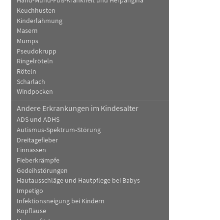
Hand-Mund-Fuß-Krankheit und Herpangina
Keuchhusten
Kinderlähmung
Masern
Mumps
Pseudokrupp
Ringelröteln
Röteln
Scharlach
Windpocken
Andere Erkrankungen im Kindesalter
ADS und ADHS
Autismus-Spektrum-Störung
Dreitagefieber
Einnässen
Fieberkrämpfe
Gedeihstörungen
Hautausschläge und Hautpflege bei Babys
Impetigo
Infektionsneigung bei Kindern
Kopfläuse