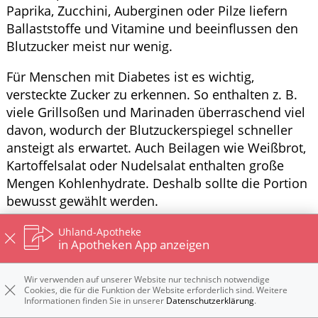
Paprika, Zucchini, Auberginen oder Pilze liefern
Ballaststoffe und Vitamine und beeinflussen den
Blutzucker meist nur wenig.
Für Menschen mit Diabetes ist es wichtig,
versteckte Zucker zu erkennen. So enthalten z. B.
viele Grillsoßen und Marinaden überraschend viel
davon, wodurch der Blutzuckerspiegel schneller
ansteigt als erwartet. Auch Beilagen wie Weißbrot,
Kartoffelsalat oder Nudelsalat enthalten große
Mengen Kohlenhydrate. Deshalb sollte die Portion
bewusst gewählt werden.
Komplett auf Eis, Kuchen oder süße Getränke zu
Uhland-Apotheke
in Apotheken App anzeigen
verzichten ist nicht zwingend notwendig.
Entscheidend ist, die Menge im Blick zu behalten
Wir verwenden auf unserer Website nur technisch notwendige
und den Einfluss auf den Blutzucker zu
Cookies, die für die Funktion der Website erforderlich sind. Weitere
berücksichtigen. Frisches Obst kann eine gute
Informationen finden Sie in unserer
Datenschutzerklärung
.